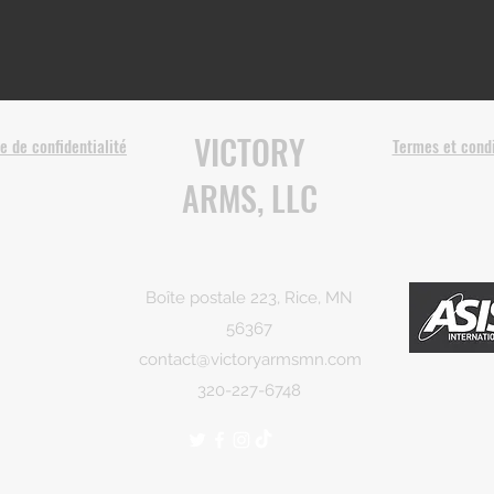
VICTORY
ue de confidentialité
Termes et condi
ARMS, LLC
Boîte postale 223, Rice, MN
56367
contact@victoryarmsmn.com
320-227-6748