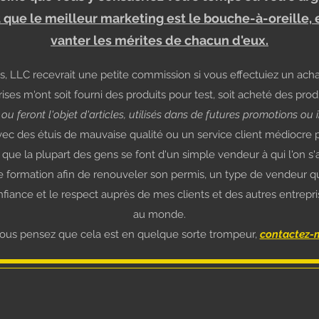
e le meilleur marketing est le bouche-à-oreille, et
vanter les mérites de chacun d'eux.
ms, LLC recevrait une petite commission si vous effectuiez un ach
es m'ont soit fourni des produits pour test, soit acheté des produ
ou feront l'objet d'articles, utilisés dans de futures promotions ou 
vec des étuis de mauvaise qualité ou un service client médiocre 
que la plupart des gens se font d'un simple vendeur à qui l'on s
 formation afin de renouveler son permis, un type de vendeur que 
onfiance et le respect auprès de mes clients et des autres entrepris
au monde.
vous pensez que cela est en quelque sorte trompeur,
contactez-