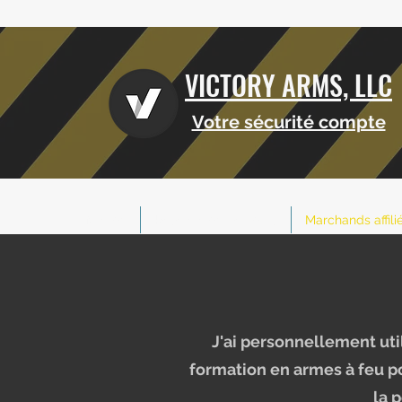
VICTORY ARMS, LLC
Votre sécurité compte
Maison
Réservation de cours
Marchands affili
J'ai personnellement uti
formation en armes à feu p
la 