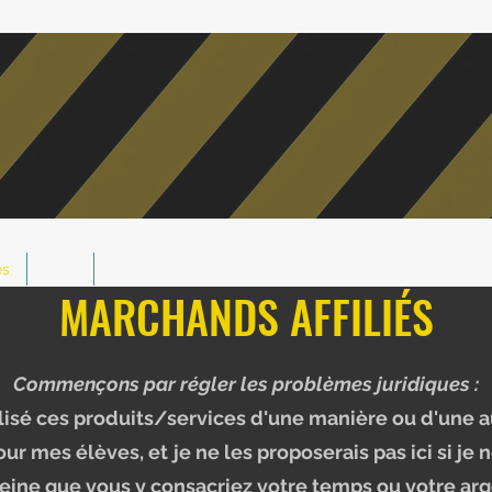
és
Blog
Recommandez un ami
MARCHANDS AFFILIÉS
Commençons par régler les problèmes juridiques :
lisé ces produits/services d'une manière ou d'une 
our mes élèves, et
je ne les proposerais pas ici si je 
peine que vous y consacriez votre temps ou votre arg