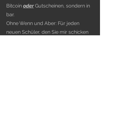
Bitcoin
oder
Gutscheinen, sondern in
bar.
Ohne Wenn und Aber: Für jeden
neuen Schüler, den Sie mir schicken
und der beispielsweise den Kurs zum
Erwerb der Waffenerlaubnis belegt
und besteht, erhalten SIE 15 Dollar.
5 Freunde decken den vorherigen
Kurs ab – und das ist ein ziemlich
gutes Angebot!