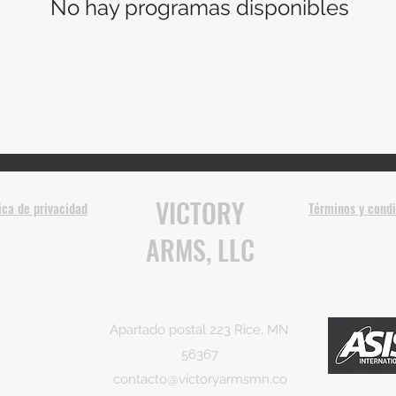
No hay programas disponibles
VICTORY
tica de privacidad
Términos y cond
ARMS, LLC
Apartado postal 223 Rice, MN
56367
contacto@victoryarmsmn.co