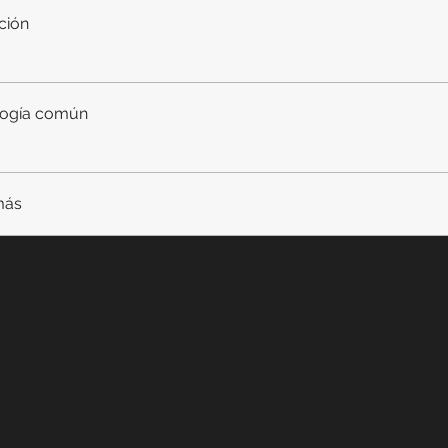
ción
logía común
más